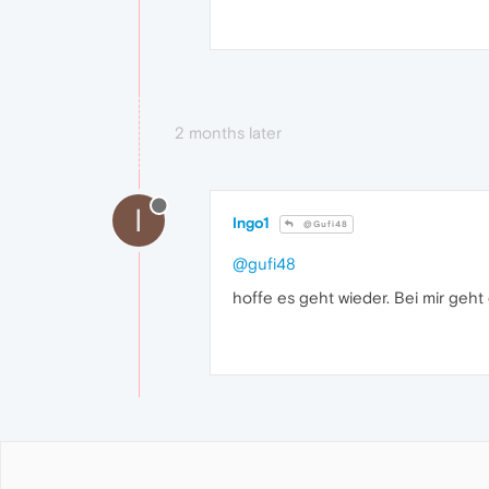
2 months later
I
Ingo1
@Gufi48
@gufi48
hoffe es geht wieder. Bei mir geh