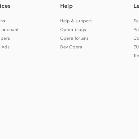
ices
Help
L
ns
Help & support
Se
 account
Opera blogs
Pr
apers
Opera forums
Co
 Ads
Dev.Opera
EU
Te