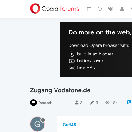
Do more on the web, 
Download Opera browser with:
built-in ad blocker
battery saver
free VPN
Zugang Vodafone.de
Deutsch
3
3
1.8k
G
Gufi48