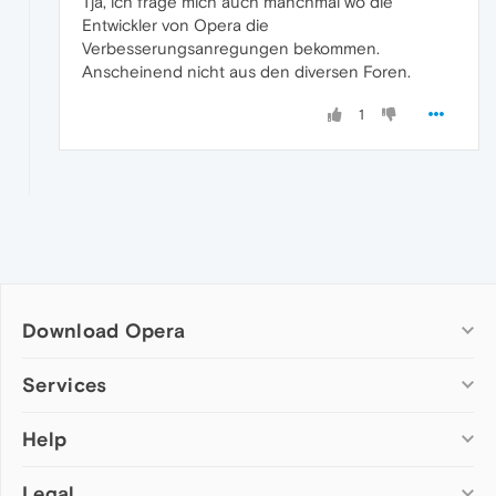
Tja, ich frage mich auch manchmal wo die
Entwickler von Opera die
Verbesserungsanregungen bekommen.
Anscheinend nicht aus den diversen Foren.
1
Download Opera
Computer browsers
Services
Opera for Windows
Help
Add-ons
Opera for Mac
Opera account
Opera for Linux
Legal
Wallpapers
Help & support