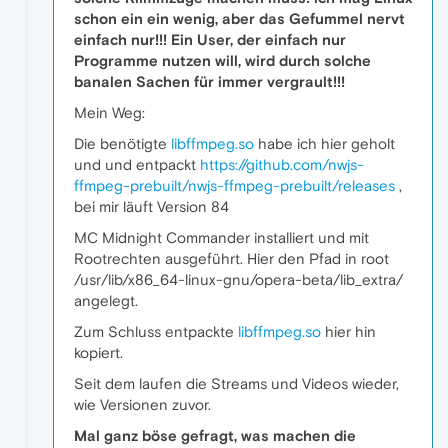
schon ein ein wenig, aber das Gefummel nervt
einfach nur!!! Ein User, der einfach nur
Programme nutzen will, wird durch solche
banalen Sachen für immer vergrault!!!
Mein Weg:
Die benötigte
libffmpeg.so
habe ich hier geholt
und und entpackt
https://github.com/nwjs-
ffmpeg-prebuilt/nwjs-ffmpeg-prebuilt/releases
,
bei mir läuft Version 84
MC Midnight Commander installiert und mit
Rootrechten ausgeführt. Hier den Pfad in root
/usr/lib/x86_64-linux-gnu/opera-beta/lib_extra/
angelegt.
Zum Schluss entpackte
libffmpeg.so
hier hin
kopiert.
Seit dem laufen die Streams und Videos wieder,
wie Versionen zuvor.
Mal ganz böse gefragt, was machen die