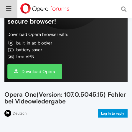
Do more on the web, with a fast and
secure browser!
Download Opera browser with:
built-in ad blocker
battery saver
free VPN
Download Opera
Opera One(Version: 107.0.5045.15) Fehler
bei Videowiedergabe
Deutsch
Log in to reply