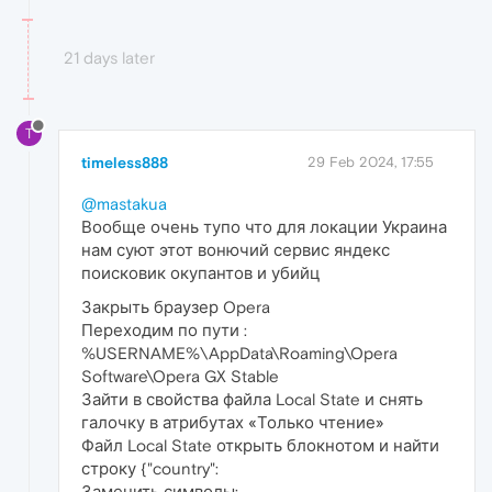
21 days later
T
timeless888
29 Feb 2024, 17:55
@mastakua
Вообще очень тупо что для локации Украина
нам суют этот вонючий сервис яндекс
поисковик окупантов и убийц
Закрыть браузер Opera
Переходим по пути :
%USERNAME%\AppData\Roaming\Opera
Software\Opera GX Stable
Зайти в свойства файла Local State и снять
галочку в атрибутах «Только чтение»
Файл Local State открыть блокнотом и найти
строку {"country":
Заменить символы: