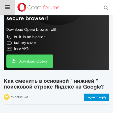
Do more on the web, with a fast and
secure browser!
Download Opera browser with:
built-in ad blocker
battery saver
free VPN
Download Opera
Как сменить в основной " нижней "
поисковой строке Яндекс на Google?
Українська
Log in to reply