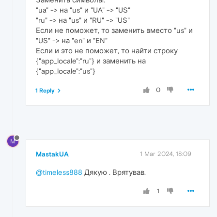
"ua" -> на "us" и "UA" -> "US"
"ru" -> на "us" и "RU" -> "US"
Если не поможет, то заменить вместо "us" и
"US" -> на "en" и "EN"
Если и это не поможет, то найти строку
{"app_locale":"ru"} и заменить на
{"app_locale":"us"}
0
1 Reply
M
MastakUA
1 Mar 2024, 18:09
@timeless888
Дякую . Врятував.
1