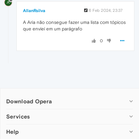
A
AllanRsilva
6 Feb 2024, 23:37
A Aria não consegue fazer uma lista com tópicos
que enviei em um parágrafo
0
Download Opera
Computer browsers
Services
Opera for Windows
Help
Add-ons
Opera for Mac
Opera account