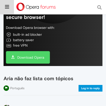
Do more on the web, with a fast and
secure browser!
Download Opera browser with:
built-in ad blocker
battery saver
free VPN
Download Opera
Aria não faz lista com tópicos
Português
Log in to reply