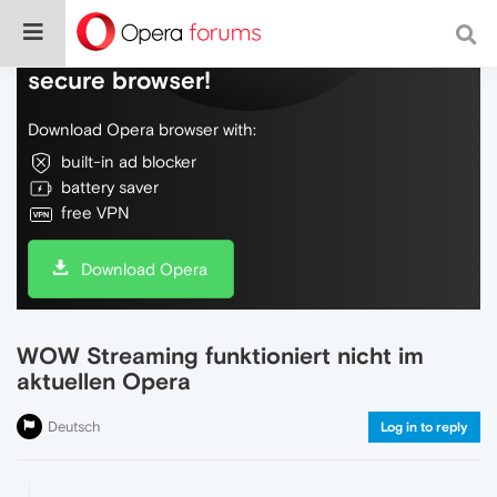
Do more on the web, with a fast and
secure browser!
Download Opera browser with:
built-in ad blocker
battery saver
free VPN
Download Opera
WOW Streaming funktioniert nicht im
aktuellen Opera
Deutsch
Log in to reply