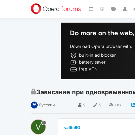
Do more on the web, 
Download Opera browser with:
built-in ad blocker
battery saver
free VPN
Зависание при одновременном
Русский
2
2
1.8k
V
vallin80