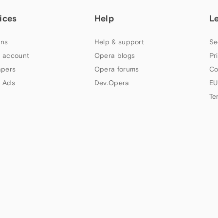
ices
Help
L
ns
Help & support
Se
 account
Opera blogs
Pr
apers
Opera forums
Co
 Ads
Dev.Opera
EU
Te