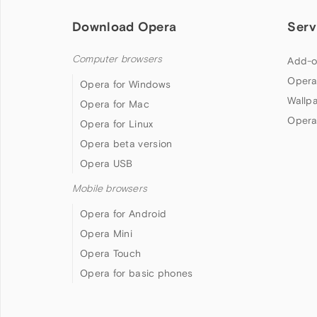
Download Opera
Serv
Computer browsers
Add-o
Opera
Opera for Windows
Wallp
Opera for Mac
Opera
Opera for Linux
Opera beta version
Opera USB
Mobile browsers
Opera for Android
Opera Mini
Opera Touch
Opera for basic phones