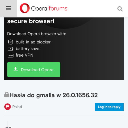
Do more on the web, with a fast and
secure browser!
Download Opera browser with:
built-in ad blocker
battery saver
free VPN
Download Opera
Hasła do gmaila w 26.0.1656.32
Polski
Log in to reply