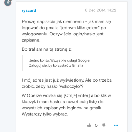
R
ryszard
8 Dec 2014, 14:22
Proszę napiszcie jak ciemnemu - jak mam się
logować do gmaila "jednym kliknięciem" po
wylogowaniu. Oczywiście login/hasło jest
zapisane.
Bo trafiam na tą stronę z:
Jedno konto. Wszystkie usługi Google.
Zaloguj się, by korzystać z Gmaila
I mój adres jest już wyświetlony. Ale co trzeba
zrobić, żeby hasło "wskoczyło"?
W Operze wciska się [Ctrl]+[Enter] albo klik w
kluczyk i mam hasło, a nawet całą listę do
wszystkich zapisanych loginów na gmailu.
Wystarczy tylko wybrać.
0