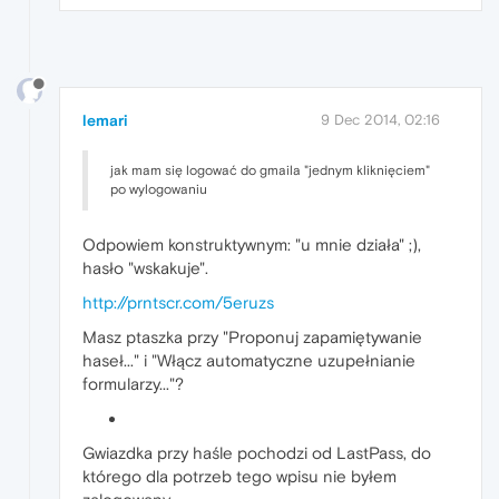
lemari
9 Dec 2014, 02:16
jak mam się logować do gmaila "jednym kliknięciem"
po wylogowaniu
Odpowiem konstruktywnym: "u mnie działa" ;),
hasło "wskakuje".
http://prntscr.com/5eruzs
Masz ptaszka przy "Proponuj zapamiętywanie
haseł..." i "Włącz automatyczne uzupełnianie
formularzy..."?
Gwiazdka przy haśle pochodzi od LastPass, do
którego dla potrzeb tego wpisu nie byłem