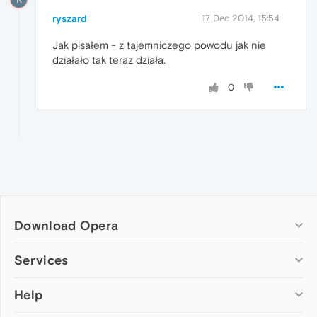
ryszard
17 Dec 2014, 15:54
Jak pisałem - z tajemniczego powodu jak nie
działało tak teraz działa.
0
Download Opera
Computer browsers
Services
Opera for Windows
Help
Add-ons
Opera for Mac
Opera account
Opera for Linux