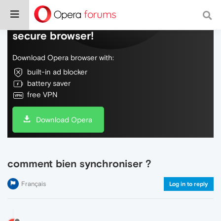
Do more on the web, with a fast and
secure browser!
Download Opera browser with:
built-in ad blocker
battery saver
free VPN
Download Opera
comment bien synchroniser ?
Français
Log in to reply