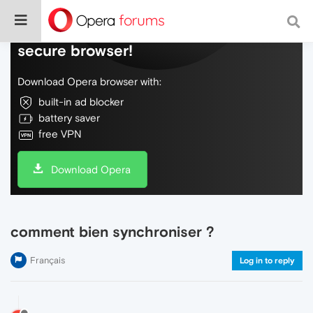
Do more on the web, with a fast and
secure browser!
Download Opera browser with:
built-in ad blocker
battery saver
free VPN
Download Opera
comment bien synchroniser ?
Français
Log in to reply