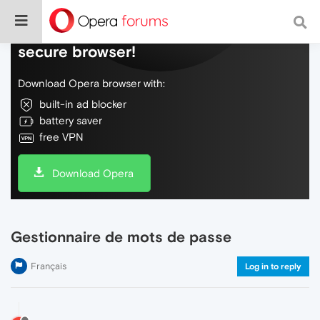
Do more on the web, with a fast and
secure browser!
Download Opera browser with:
built-in ad blocker
battery saver
free VPN
Download Opera
Gestionnaire de mots de passe
Français
Log in to reply