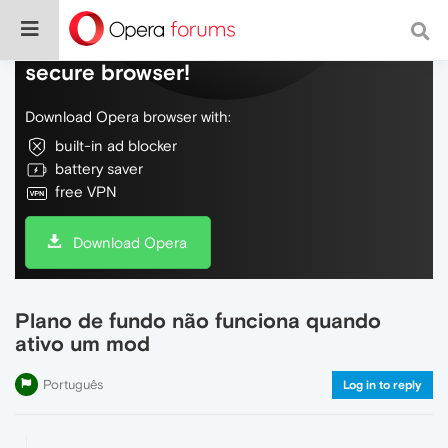
Do more on the web, with a fast and
secure browser!
Download Opera browser with:
built-in ad blocker
battery saver
free VPN
Download Opera
Plano de fundo não funciona quando
ativo um mod
Português
Log in to reply