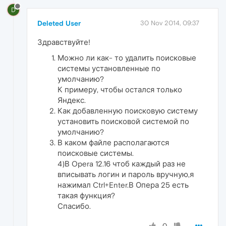
D
Deleted User
30 Nov 2014, 09:37
Здравствуйте!
Можно ли как- то удалить поисковые
системы установленные по
умолчанию?
К примеру, чтобы остался только
Яндекс.
Как добавленную поисковую систему
установить поисковой системой по
умолчанию?
В каком файле располагаются
поисковые системы.
4)В Opera 12.16 чтоб каждый раз не
вписывать логин и пароль вручную,я
нажимал Ctrl+Enter.В Опера 25 есть
такая функция?
Спасибо.
0