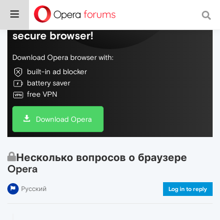
Do more on the web, with a fast and
secure browser!
Download Opera browser with:
built-in ad blocker
battery saver
free VPN
Download Opera
Несколько вопросов о браузере
Opera
Русский
Log in to reply