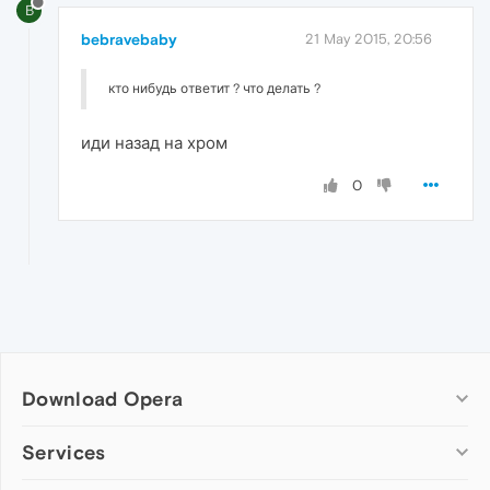
B
bebravebaby
21 May 2015, 20:56
кто нибудь ответит ? что делать ?
иди назад на хром
0
Download Opera
Computer browsers
Services
Opera for Windows