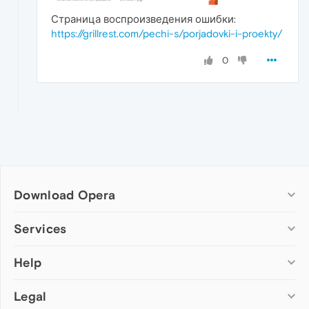
Страница воспроизведения ошибки:
https://grillrest.com/pechi-s/porjadovki-i-proekty/
0
Download Opera
Computer browsers
Services
Opera for Windows
Help
Add-ons
Opera for Mac
Opera account
Opera for Linux
Legal
Wallpapers
Help & support
Opera beta version