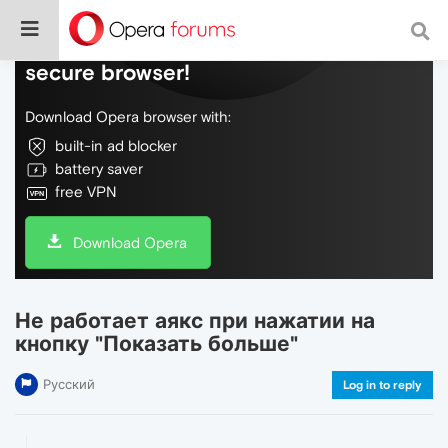
Do more on the web, with a fast and
secure browser!
Download Opera browser with:
built-in ad blocker
battery saver
free VPN
Download Opera
Не работает аякс при нажатии на
кнопку "Показать больше"
Русский
Log in to reply