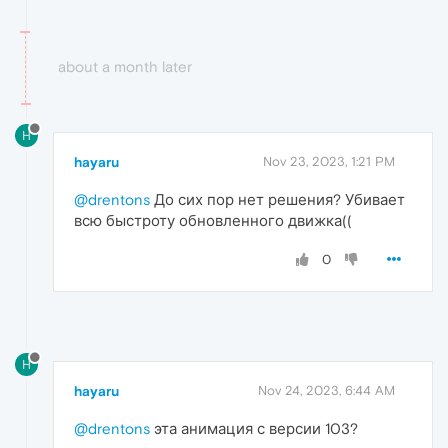
about a month later
H
hayaru
Nov 23, 2023, 1:21 PM
@drentons
До сих пор нет решения? Убивает
всю быстроту обновленного движка((
0
H
hayaru
Nov 24, 2023, 6:44 AM
@drentons
эта анимация с версии 103?