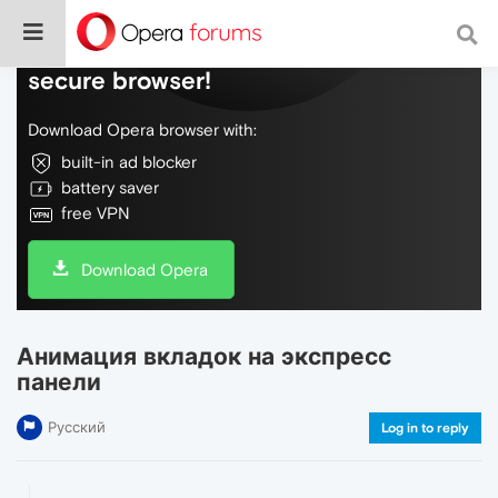
Do more on the web, with a fast and
secure browser!
Download Opera browser with:
built-in ad blocker
battery saver
free VPN
Download Opera
Анимация вкладок на экспресс
панели
Русский
Log in to reply