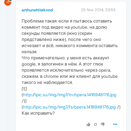
A
arthurwhiteknnd
25 Nov 2014, 20:53
Проблема такая: если я пытаюсь сотавить
коммент под видео на youtube, на долю
секунды появляется окно (скрин
представлено ниже), после чего оно
исчезает и всё, никакого коммента оставить
нельзя.
Что примечательно: у меня есть аккаунт
google, я залогинен в нём. А этот глюк
проявляется исключительно через opera,
скажем, в chrome или же клиент для youtube
такого не наблюдается.
[![]
(
http://ipic.su/img/img7/tn/opera.1416948176.jpg
/)]
(
http://ipic.su/img/img7/fs/opera.1416948176.jpg
/)
Как исправить?
0