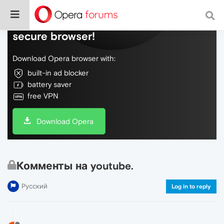
Do more on the web, with a fast and
secure browser!
Download Opera browser with:
built-in ad blocker
battery saver
free VPN
Download Opera
Комменты на youtube.
Русский
Log in to reply