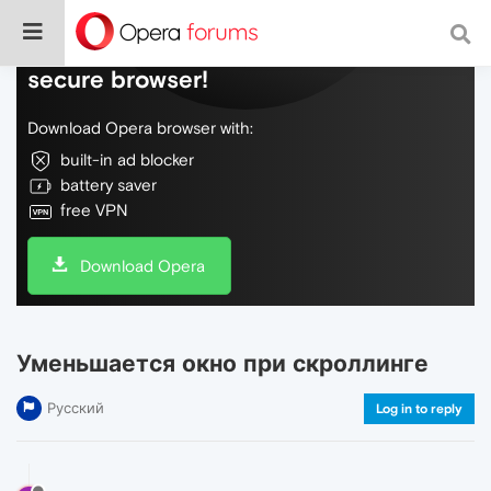
Do more on the web, with a fast and
secure browser!
Download Opera browser with:
built-in ad blocker
battery saver
free VPN
Download Opera
Уменьшается окно при скроллинге
Русский
Log in to reply