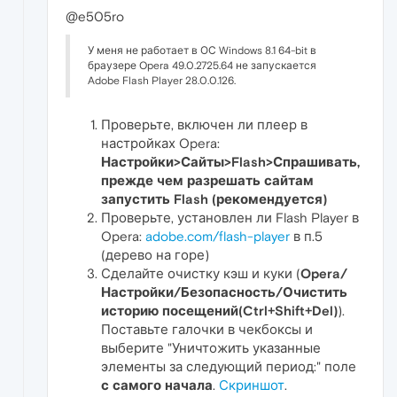
@e505ro
У меня не работает в ОС Windows 8.1 64-bit в
браузере Opera 49.0.2725.64 не запускается
Adobe Flash Player 28.0.0.126.
Проверьте, включен ли плеер в
настройках Opera:
Настройки>Сайты>Flash>Спрашивать,
прежде чем разрешать сайтам
запустить Flash (рекомендуется)
Проверьте, установлен ли Flash Player в
Opera:
adobe.com/flash-player
в п.5
(дерево на горе)
Сделайте очистку кэш и куки (
Opera/
Настройки/Безопасность/Очистить
историю посещений(Ctrl+Shift+Del)
).
Поставьте галочки в чекбоксы и
выберите "Уничтожить указанные
элементы за следующий период:" поле
с самого начала
.
Скриншот
.