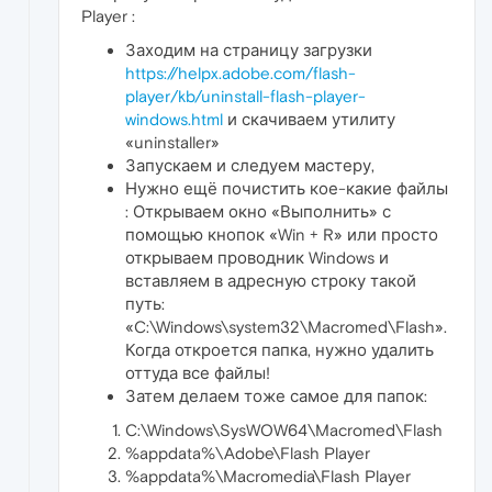
Player :
Заходим на страницу загрузки
https://helpx.adobe.com/flash-
player/kb/uninstall-flash-player-
windows.html
и скачиваем утилиту
«uninstaller»
Запускаем и следуем мастеру,
Нужно ещё почистить кое-какие файлы
: Открываем окно «Выполнить» с
помощью кнопок «Win + R» или просто
открываем проводник Windows и
вставляем в адресную строку такой
путь:
«C:\Windows\system32\Macromed\Flash».
Когда откроется папка, нужно удалить
оттуда все файлы!
Затем делаем тоже самое для папок:
C:\Windows\SysWOW64\Macromed\Flash
%appdata%\Adobe\Flash Player
%appdata%\Macromedia\Flash Player