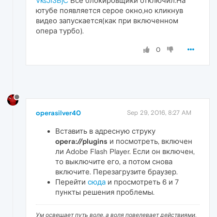
VksJI3BjC
Все блокировщики отключил.На
ютубе появляется серое окно,но кликнув
видео запускается(как при включенном
опера турбо).
0
operasilver40
Sep 29, 2016, 8:27 AM
Вставить в адресную струку
opera://plugins
и посмотреть, включен
ли Adobe Flash Player. Если он включен,
то выключите его, а потом снова
включите. Перезагрузите браузер.
Перейти
сюда
и просмотреть 6 и 7
пункты решения проблемы.
Ум освещает путь воле, а воля повелевает действиями.