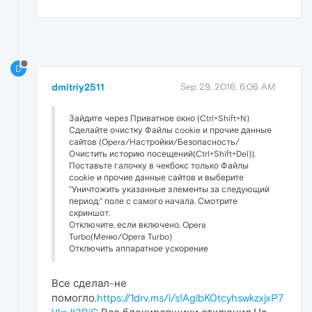
D
dmitriy2511
Sep 29, 2016, 6:06 AM
Зайдите через Приватное окно (Ctrl+Shift+N)
Сделайте очистку Файлы сookie и прочие данные
сайтов (Opera/Настройки/Безопасность/
Очистить историю посещений(Ctrl+Shift+Del)).
Поставьте галочку в чекбокс только Файлы
сookie и прочие данные сайтов и выберите
"Уничтожить указанные элементы за следующий
период:" поле с самого начала. Смотрите
скриншот.
Отключите, если включено, Opera
Turbo(Меню/Opera Turbo)
Отключить аппаратное ускорение
Все сделал-не
помогло.
https://1drv.ms/i/s!AglbK0tcyhswkzxjxP7