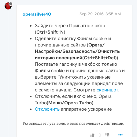
operasilver40
Sep 29, 2016, 3:55 AM
Зайдите через Приватное окно
(
Ctrl+Shift+N
)
Сделайте очистку Файлы сookie и
прочие данные сайтов (
Opera/
Настройки/Безопасность/Очистить
историю посещений(Ctrl+Shift+Del)
).
Поставьте галочку в чекбокс только
Файлы сookie и прочие данные сайтов и
выберите "Уничтожить указанные
элементы за следующий период:" поле
с самого начала. Смотрите
скриншот
.
Отключите, если включено, Opera
Turbo(
Меню/Opera Turbo
)
Отключить
аппаратное ускорение
Ум освещает путь воле, а воля повелевает действиями.
0