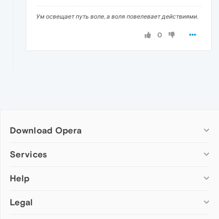
Ум освещает путь воле, а воля повелевает действиями.
0
Download Opera
Computer browsers
Services
Opera for Windows
Help
Add-ons
Opera for Mac
Opera account
Opera for Linux
Legal
Wallpapers
Help & support
Opera beta version
Opera Ads
Opera blogs
Opera USB