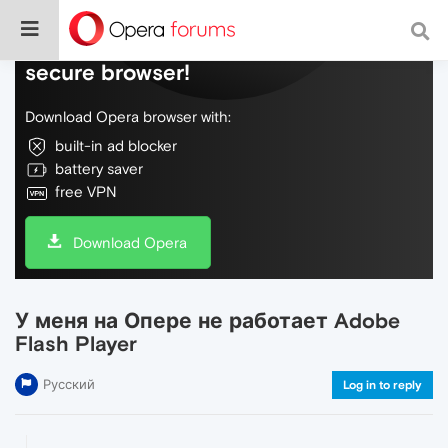
Do more on the web, with a fast and
secure browser!
Download Opera browser with:
built-in ad blocker
battery saver
free VPN
Download Opera
У меня на Опере не работает Adobe
Flash Player
Русский
Log in to reply