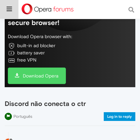
Do more on the web, with a fast and
secure browser!
Download Opera browser with:
built-in ad blocker
battery saver
free VPN
Download Opera
Discord não conecta o ctr
Português
Log in to reply