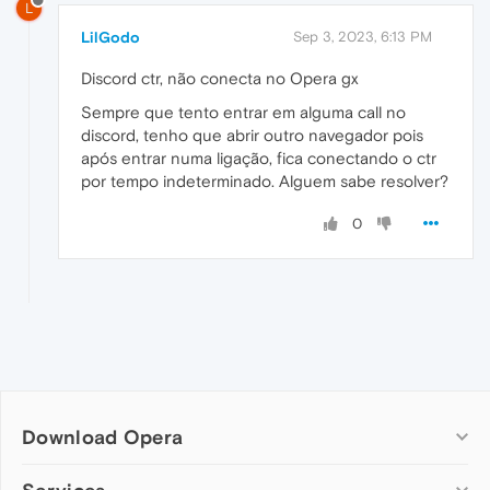
L
LilGodo
Sep 3, 2023, 6:13 PM
Discord ctr, não conecta no Opera gx
Sempre que tento entrar em alguma call no
discord, tenho que abrir outro navegador pois
após entrar numa ligação, fica conectando o ctr
por tempo indeterminado. Alguem sabe resolver?
0
Download Opera
Computer browsers