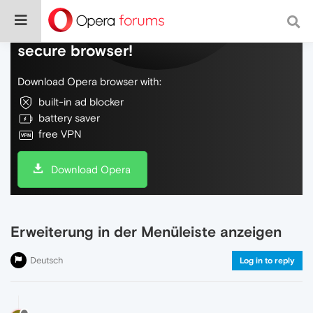
Do more on the web, with a fast and
secure browser!
Download Opera browser with:
built-in ad blocker
battery saver
free VPN
Download Opera
Erweiterung in der Menüleiste anzeigen
Deutsch
Log in to reply