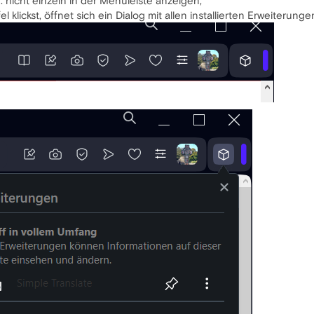
 nicht einzeln in der Menüleiste anzeigen,
klickst, öffnet sich ein Dialog mit allen installierten Erweiterunge