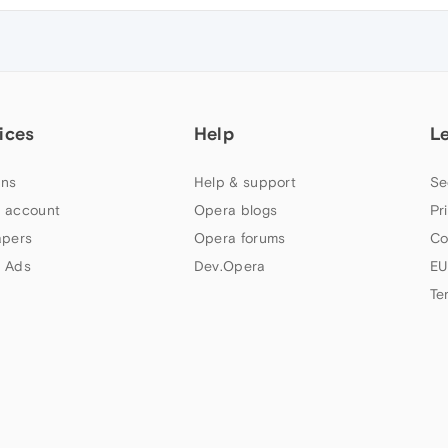
ices
Help
L
ns
Help & support
Se
 account
Opera blogs
Pr
apers
Opera forums
Co
 Ads
Dev.Opera
EU
Te