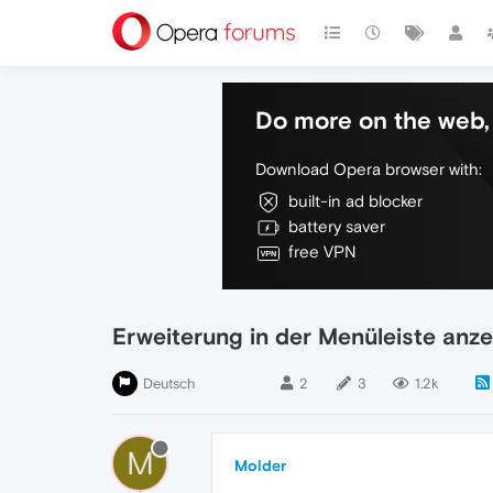
Do more on the web, 
Download Opera browser with:
built-in ad blocker
battery saver
free VPN
Erweiterung in der Menüleiste anz
Deutsch
2
3
1.2k
M
Molder