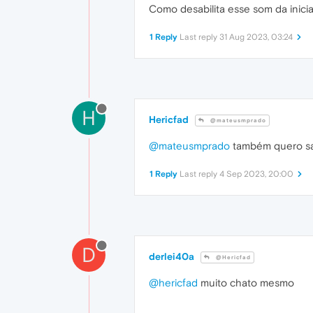
Como desabilita esse som da inici
1 Reply
Last reply
31 Aug 2023, 03:24
H
Hericfad
@mateusmprado
@mateusmprado
também quero sa
1 Reply
Last reply
4 Sep 2023, 20:00
D
derlei40a
@Hericfad
@hericfad
muito chato mesmo