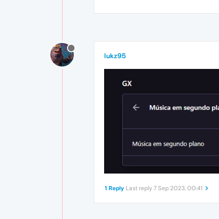
lukz95
1 Reply
Last reply
7 Sep 2023, 00:41