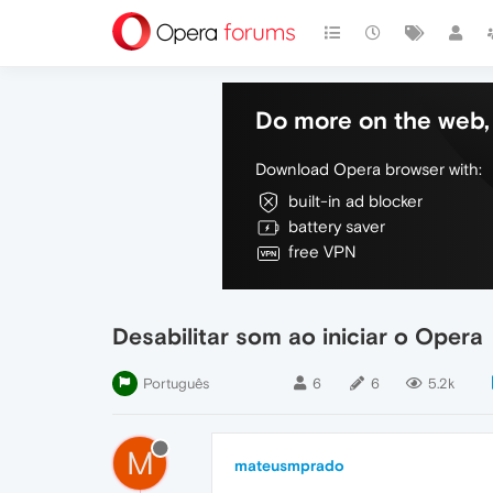
Do more on the web, 
Download Opera browser with:
built-in ad blocker
battery saver
free VPN
Desabilitar som ao iniciar o Opera
Português
6
6
5.2k
M
mateusmprado