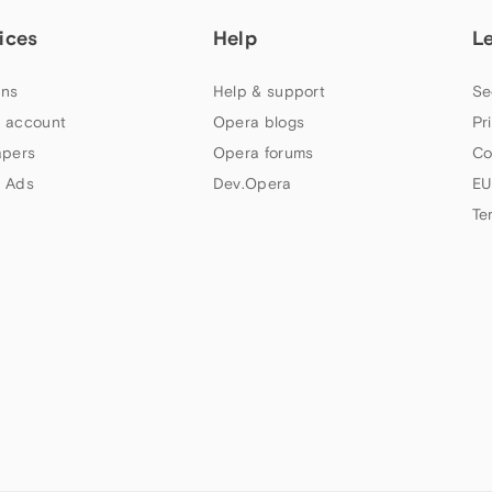
ices
Help
L
ns
Help & support
Se
 account
Opera blogs
Pr
apers
Opera forums
Co
 Ads
Dev.Opera
EU
Te