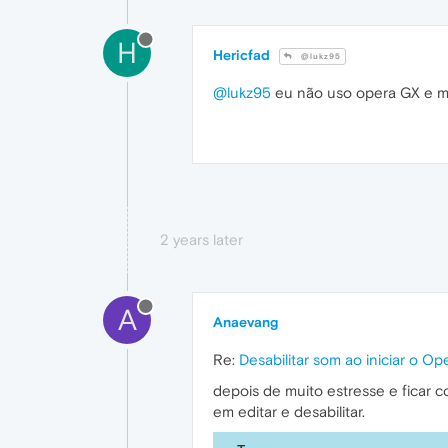
H
Hericfad
@lukz95
@lukz95
eu não uso opera GX e mú
2 years later
A
Anaevang
Re:
Desabilitar som ao iniciar o Op
depois de muito estresse e ficar 
em editar e desabilitar.