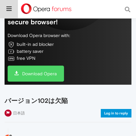
Do more on the web, with a fast and
secure browser!
Download Opera browser with:
built-in ad blocker
battery saver
free VPN
Download Opera
バージョン102は欠陥
日本語
Log in to reply