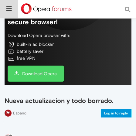
Do more on the web, with a fast and
secure browser!
Download Opera browser with:
built-in ad blocker
battery saver
free VPN
Download Opera
Nueva actualizacion y todo borrado.
Español
Log in to reply