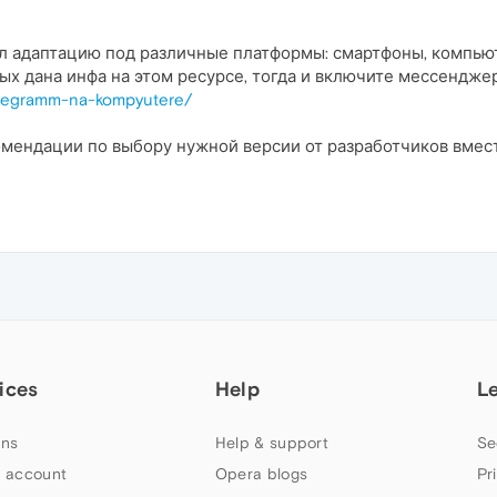
адаптацию под различные платформы: смартфоны, компьют
рых дана инфа на этом ресурсе, тогда и включите мессендже
-telegramm-na-kompyutere/
омендации по выбору нужной версии от разработчиков вмес
ices
Help
L
ns
Help & support
Se
 account
Opera blogs
Pr