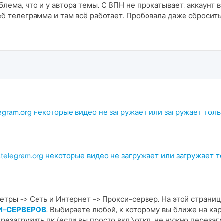
блема, что и у автора темы. С ВПН не прокатывает, аккаунт
б телеграмма и там всё работает. Пробовала даже сбросить
legram.org некоторые видео не загружает или загружает толь
.telegram.org некоторые видео не загружает или загружает т
аметры -> Сеть и Интернет -> Прокси-сервер. На этой страни
И-СЕРВЕРОВ
. Выбираете любой, к которому вы ближе на ка
резагрузить пк (если вы просто вкл.\откл. не нужно переза