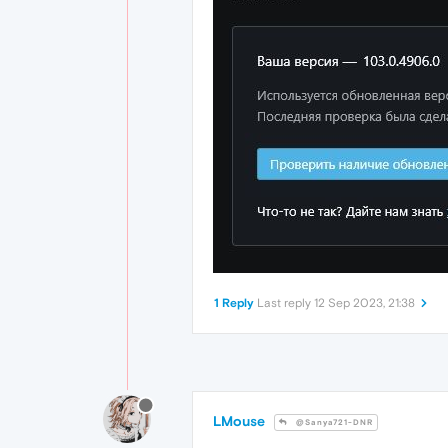
1 Reply
Last reply
12 Sep 2023, 21:38
LMouse
@Sanya721-DNR