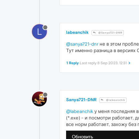
L
labeanchik
@Sanya721-DNR
@sanya721-dnr
не в этом пробле
Тут именно разница в версиях 
1 Reply
Last reply
8 Sep 2023, 12:31
Sanya721-DNR
@labeanchik
@labeanchik
у меня последняя в
(*.exe) - и посмотри работает, 
все норм работает, захожу без