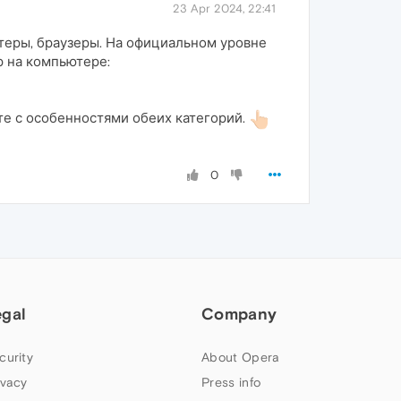
23 Apr 2024, 22:41
еры, браузеры. На официальном уровне
р на компьютере:
те с особенностями обеих категорий.
0
egal
Company
curity
About Opera
ivacy
Press info