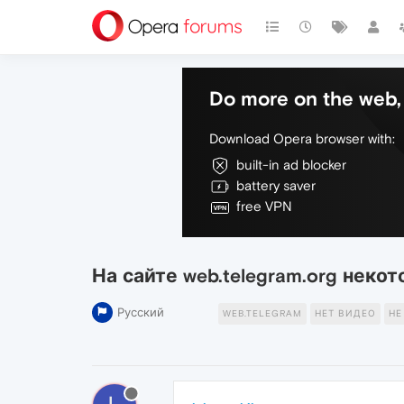
Do more on the web, 
Download Opera browser with:
built-in ad blocker
battery saver
free VPN
На сайте web.telegram.org неко
Русский
WEB.TELEGRAM
НЕТ ВИДЕО
НЕ