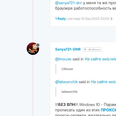
@sanya721-dnr
у меня та же про
браузере работоспособность ве
1 Reply
Last reply
13 Sep 2023, 02:02
Sanya721-DNR
@LMouse
@lmouse
said in
На сайте web.te
LMouse
@labeanchik
said in
На сайте web
labeanchik
!!!
БЕЗ ВПН
!!! Windows 10 - Пар
прописать один из этих
ПРОКС
прокси-сервера, желательно пе