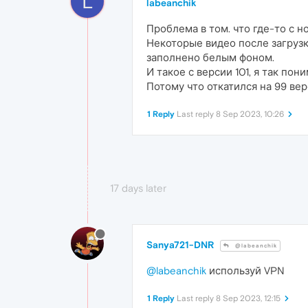
L
labeanchik
Проблема в том. что где-то с 
Некоторые видео после загрузки
заполнено белым фоном.
И такое с версии 101, я так пон
Потому что откатился на 99 ве
1 Reply
Last reply
8 Sep 2023, 10:26
17 days later
Sanya721-DNR
@labeanchik
@labeanchik
используй VPN
1 Reply
Last reply
8 Sep 2023, 12:15