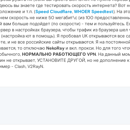
деюсь вы знаете где тестировать скорость интернета? Вот н
ложение и т.п. (
Speed Cloudflare
,
WHOER Speedtest
). На э
 нем скорость не ниже 50 мегабит\с (из 100 предоставленны
 вам больше подойдет (по скорости) - тем и пользуйтесь. Е
рвер в настройках браузера, чтобы трафик из браузера шел 
(настройка ют в помощь). Я пробовал UK открываются все сай
те, и не все российские сайты открываются. Я на постоянн
рывается, то отключаю
NekoRay
и вкл. прокси. Но для того ч
 обычного,
НОРМАЛЬНО РАБОТЮЩЕГО VPN
. На данный мо
дин не открывает, УСТАНОВИТЕ ДРУГОЙ, но не дополнение к 
мер - Clash, V2RayN.