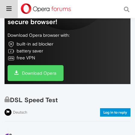
Do more on the web, with a fast and
secure browser!
Download Opera browser with:
built-in ad blocker
battery saver
free VPN
Download Opera
DSL Speed Test
Deutsch
Log in to reply