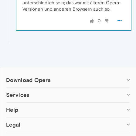
unterschiedlich sein; das war mit älteren Opera-
Versionen und anderen Browsern auch so.
0
Download Opera
Computer browsers
Services
Opera for Windows
Help
Add-ons
Opera for Mac
Opera account
Opera for Linux
Legal
Wallpapers
Help & support
Opera beta version
Opera Ads
Opera blogs
Opera USB