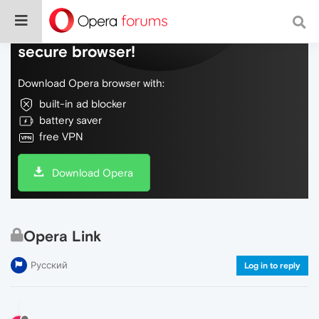
Do more on the web, with a fast and
secure browser!
Download Opera browser with:
built-in ad blocker
battery saver
free VPN
Download Opera
Opera Link
Русский
Log in to reply