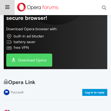
Do more on the web, with a fast and
secure browser!
Download Opera browser with:
built-in ad blocker
battery saver
free VPN
Download Opera
Opera Link
Русский
Log in to reply