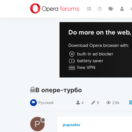
Do more on the web, 
Download Opera browser with:
built-in ad blocker
battery saver
free VPN
В опере-турбо
Русский
4
5
2.6k
P
pupsator