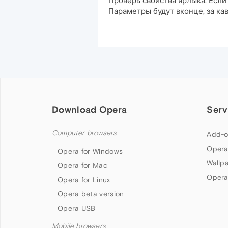
Проверь свойства ярлыка. Если
Параметры будут вконце, за ка
Download Opera
Serv
Computer browsers
Add-o
Opera
Opera for Windows
Wallp
Opera for Mac
Opera
Opera for Linux
Opera beta version
Opera USB
Mobile browsers