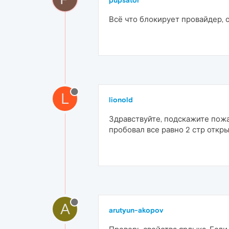
pupsator
Всё что блокирует провайдер, о
L
lionold
Здравствуйте, подскажите пожа
пробовал все равно 2 стр откры
A
arutyun-akopov