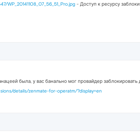
8547/WP_20141108_07_56_51_Pro.jpg
- Доступ к ресурсу заблоки
панацеей была, у вас банально мог провайдер заблокировать 
nsions/details/zenmate-for-operatm/?display=en