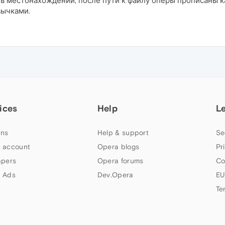
 в местонахождении, после пути к файлу оперы прописаны к
вычками.
ices
Help
L
ns
Help & support
Se
 account
Opera blogs
Pr
apers
Opera forums
Co
 Ads
Dev.Opera
EU
Te