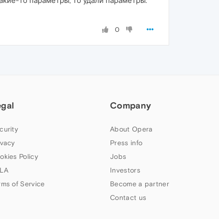
акие-то параметры, то удали параметры.
0
egal
Company
curity
About Opera
ivacy
Press info
okies Policy
Jobs
LA
Investors
rms of Service
Become a partner
Contact us