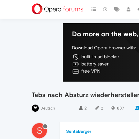
Do more on the web, 
Download Opera browser with:
built-in ad blocker
battery saver
free VPN
Tabs nach Absturz wiederherstelle
Deutsch
2
2
887
S
SentaBerger