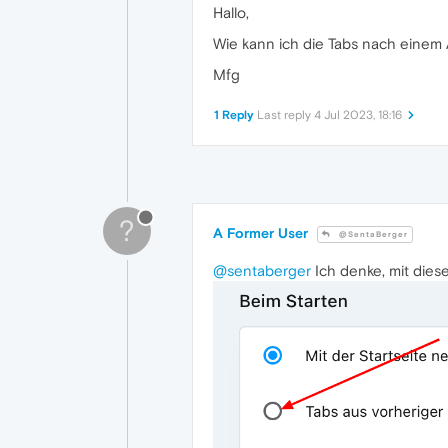
Hallo,
Wie kann ich die Tabs nach einem 
Mfg
1 Reply
Last reply
4 Jul 2023, 18:16
?
A Former User
@SentaBerger
@sentaberger
Ich denke, mit dies