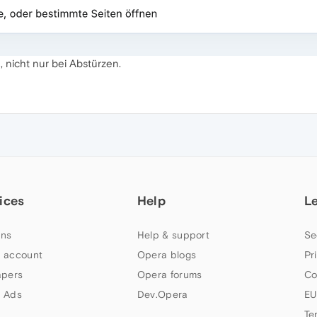
, nicht nur bei Abstürzen.
ices
Help
L
ns
Help & support
Se
 account
Opera blogs
Pr
apers
Opera forums
Co
 Ads
Dev.Opera
EU
Te