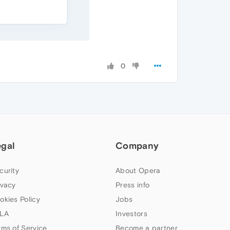
0
egal
Company
curity
About Opera
ivacy
Press info
okies Policy
Jobs
LA
Investors
rms of Service
Become a partner