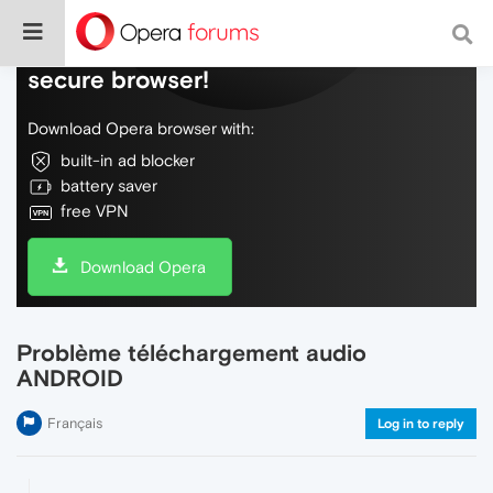
Do more on the web, with a fast and
secure browser!
Download Opera browser with:
built-in ad blocker
battery saver
free VPN
Download Opera
Problème téléchargement audio
ANDROID
Français
Log in to reply