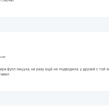
е глючит
ючит
вира фулл лицуха, ни разу ещё не подводила, у друзей с то
тавил