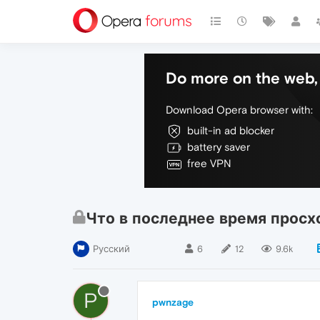
Do more on the web, 
Download Opera browser with:
built-in ad blocker
battery saver
free VPN
Что в последнее время просх
Русский
6
12
9.6k
P
pwnzage