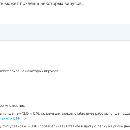
ть может похлеще некоторых вирусов...
ожет похлеще некоторых вирусов...
ое множество.
а лучше чем 12.15 и 12.16, т.к. меньше глюков, стабильнее работа, лучше подд
era/win/1214/int/
тип установки - USB (портабельная). Ставите в другую папку на диске (не