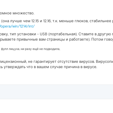
ромное множество.
 (она лучше чем 12.15 и 12.16, т.к. меньше глюков, стабильне
/opera/win/1214/int/
ку, тип установки - USB (портабельная). Ставите в другую п
крываете привычные вам страницы и работаете). Потом говор
 фулл лицуха, ни разу ещё не подводила,
ицензионный, не гарантирует отсутствие вирусов. Вирусопи
сь утверждать что в вашем случае причина в вирусе.