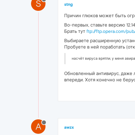
S
stng
Причин глюков может быть ог
Во-первых, ставьте версию 12.14
Брать тут
ftp://ftp.opera.com/pub
Выбираете расширенную установ
Пробуете в ней поработать (от
насчёт вируса врятли, у меня авира
Обновленный антивирус, даже л
впереди. Хотя конечно не беру
A
awzx