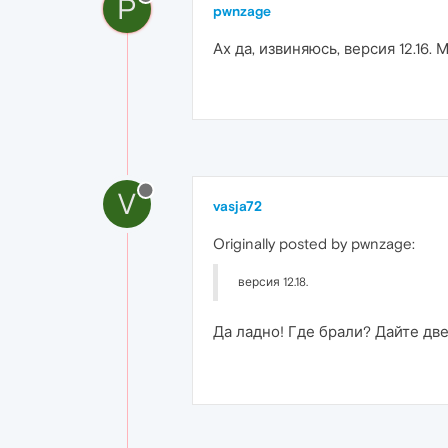
P
pwnzage
Ах да, извиняюсь, версия 12.16
V
vasja72
Originally posted by pwnzage:
версия 12.18.
Да ладно! Где брали? Дайте две