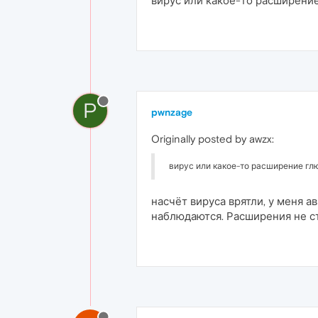
вирус или какое-то расширени
P
pwnzage
Originally posted by awzx:
вирус или какое-то расширение гл
насчёт вируса врятли, у меня а
наблюдаются. Расширения не с