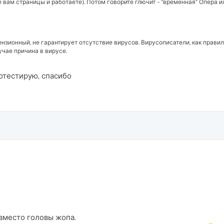
вам страницы и работаете). Потом говорите глючит - "временная" Опера ил
зионный, не гарантирует отсутствие вирусов. Вирусописатели, как правило
учае причина в вирусе.
потестирую, спасибо
 вместо головы жопа.