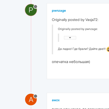
P
pwnzage
Originally posted by Vasja72:
Originally posted by pwnzage:
Да ладно! Где брали? Дайте две!!!
опечатка небольшая)
A
awzx