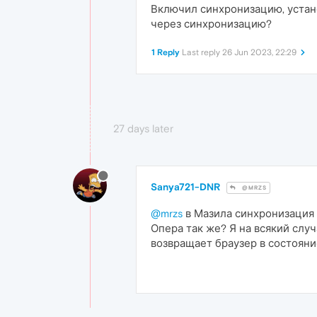
Включил синхронизацию, установ
через синхронизацию?
1 Reply
Last reply
26 Jun 2023, 22:29
27 days later
Sanya721-DNR
@MRZS
@mrzs
в Мазила синхронизация 
Опера так же? Я на всякий случ
возвращает браузер в состояние