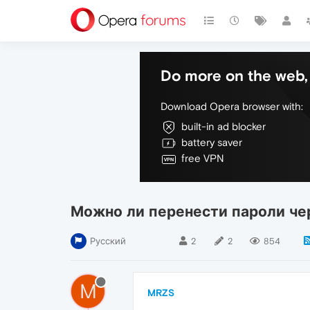
Do more on the web, 
Download Opera browser with:
built-in ad blocker
battery saver
free VPN
Можно ли перенести пароли че
Русский
2
2
854
M
MRZS