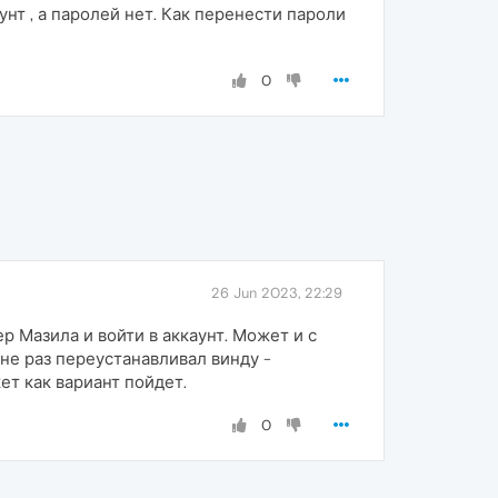
унт , а паролей нет. Как перенести пароли
0
26 Jun 2023, 22:29
 Мазила и войти в аккаунт. Может и с
 не раз переустанавливал винду -
ет как вариант пойдет.
0