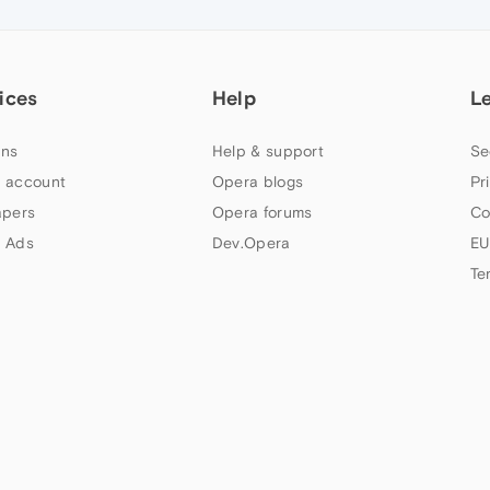
ices
Help
L
ns
Help & support
Se
 account
Opera blogs
Pr
apers
Opera forums
Co
 Ads
Dev.Opera
EU
Te