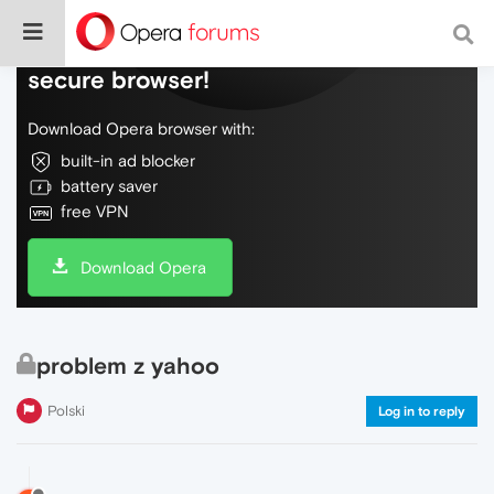
Do more on the web, with a fast and
secure browser!
Download Opera browser with:
built-in ad blocker
battery saver
free VPN
Download Opera
problem z yahoo
Polski
Log in to reply