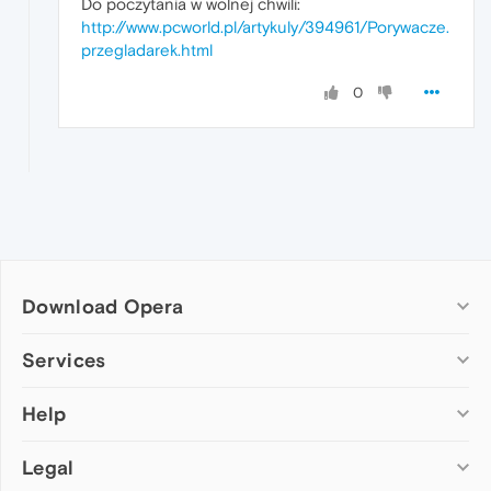
Do poczytania w wolnej chwili:
http://www.pcworld.pl/artykuly/394961/Porywacze.
przegladarek.html
0
Download Opera
Computer browsers
Services
Opera for Windows
Help
Add-ons
Opera for Mac
Opera account
Opera for Linux
Legal
Wallpapers
Help & support
Opera beta version
Opera Ads