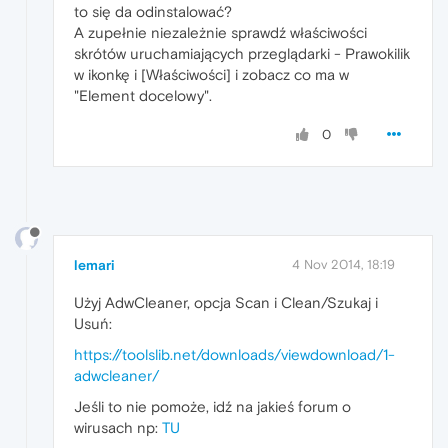
to się da odinstalować?
A zupełnie niezależnie sprawdź właściwości
skrótów uruchamiających przeglądarki - Prawokilik
w ikonkę i [Właściwości] i zobacz co ma w
"Element docelowy".
0
lemari
4 Nov 2014, 18:19
Użyj AdwCleaner, opcja Scan i Clean/Szukaj i
Usuń:
https://toolslib.net/downloads/viewdownload/1-
adwcleaner/
Jeśli to nie pomoże, idź na jakieś forum o
wirusach np:
TU