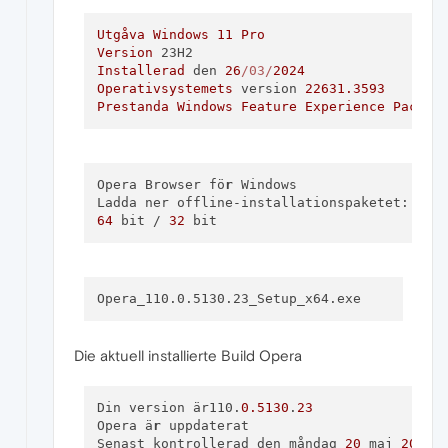
Utgåva
Windows
11
Pro
Version
Installerad
 den 
26
/03/
2024
Operativsystemets
 version 
22631.3593
Prestanda
Windows
Feature
Experience
Pack
1
Opera Browser fö
r
 Windows

64
 bit / 
32
Die aktuell installierte Build Opera
Din version är110.
0.5130
.
23
Opera ä
r
 uppdaterat

Senast kontrollerad den måndag 
20
 maj 
2024