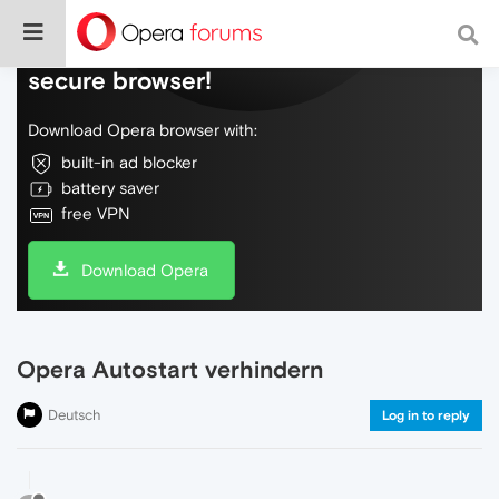
Do more on the web, with a fast and
secure browser!
Download Opera browser with:
built-in ad blocker
battery saver
free VPN
Download Opera
Opera Autostart verhindern
Deutsch
Log in to reply