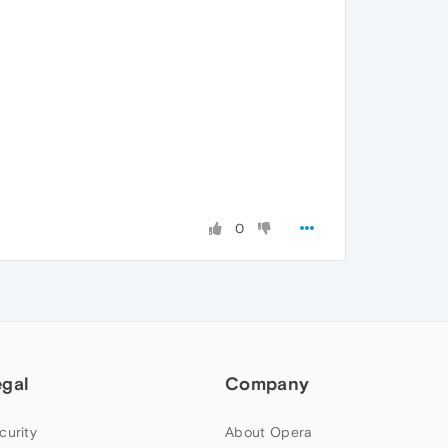
0
egal
Company
curity
About Opera