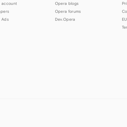
 account
Opera blogs
Pr
apers
Opera forums
Co
 Ads
Dev.Opera
EU
Te