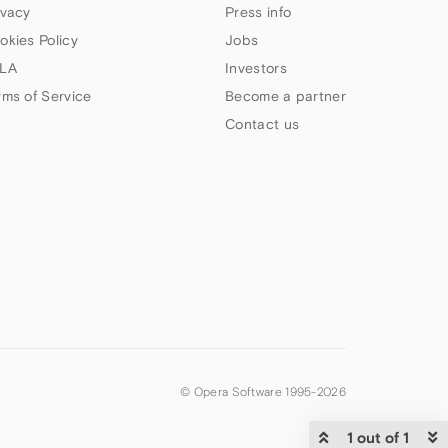
ivacy
Press info
okies Policy
Jobs
LA
Investors
rms of Service
Become a partner
Contact us
© Opera Software 1995-
2026
1 out of 1