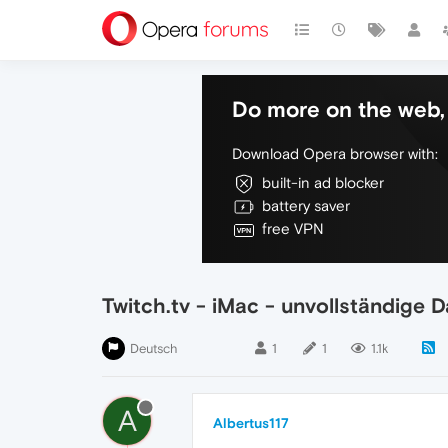
Do more on the web, 
Download Opera browser with:
built-in ad blocker
battery saver
free VPN
Twitch.tv - iMac - unvollständige D
Deutsch
1
1
1.1k
A
Albertus117