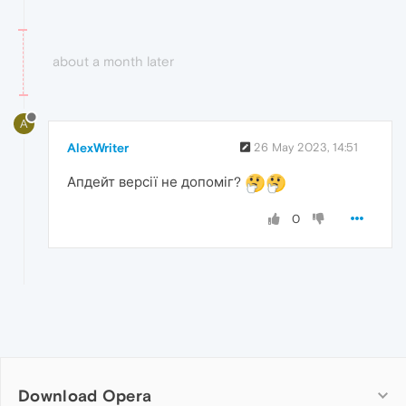
about a month later
A
AlexWriter
26 May 2023, 14:51
Апдейт версії не допоміг?
0
Download Opera