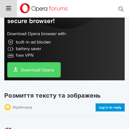
Do more on the web, with a fast and
secure browser!
Download Opera browser with:
built-in ad blocker
battery saver
free VPN
Download Opera
Розмиття тексту та зображень
Українська
Log in to reply