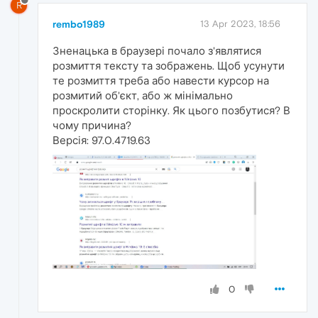
R
rembo1989
13 Apr 2023, 18:56
Зненацька в браузері почало з'являтися
розмиття тексту та зображень. Щоб усунути
те розмиття треба або навести курсор на
розмитий об'єкт, або ж мінімально
проскролити сторінку. Як цього позбутися? В
чому причина?
Версія: 97.0.4719.63
0