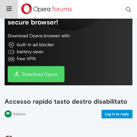
Do more on the web, with a fast and
secure browser!
Download Opera browser with:
built-in ad blocker
battery saver
free VPN
Download Opera
Accesso rapido tasto destro disabilitato
Italiano
Log in to reply