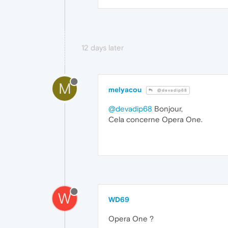
12 days later
M
melyacou
@devadip68
@devadip68
Bonjour,
Cela concerne Opera One.
W
WD69
Opera One ?