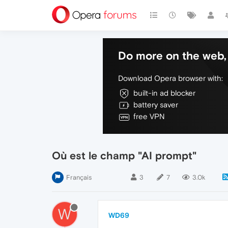
Do more on the web, 
Download Opera browser with:
built-in ad blocker
battery saver
free VPN
Où est le champ "AI prompt"
Français
3
7
3.0k
W
WD69