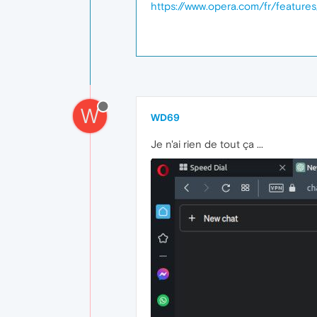
https://www.opera.com/fr/features
W
WD69
Je n'ai rien de tout ça ...