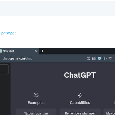
I prompt"
: