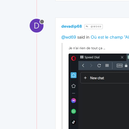
D
devadip68
@WD69
@wd69
said in
Où est le champ "A
Je n'ai rien de tout ça ...