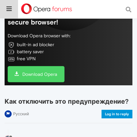
Do more on the web, with a fast and
secure browser!
Download Opera browser with:
built-in ad blocker
battery saver
free VPN
Download Opera
Как отключить это предупреждение?
Русский
Log in to reply