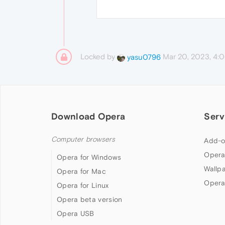
Locked by
Mar 20, 2023, 4:
yasu0796
Download Opera
Serv
Computer browsers
Add-o
Opera
Opera for Windows
Wallp
Opera for Mac
Opera
Opera for Linux
Opera beta version
Opera USB