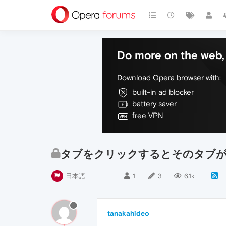
Do more on the web, 
Download Opera browser with:
built-in ad blocker
battery saver
free VPN
タブをクリックするとそのタブが
日本語
1
3
6.1k
tanakahideo