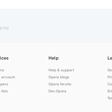
06 PM
ices
Help
L
ns
Help & support
Se
 account
Opera blogs
Pr
apers
Opera forums
Co
 Ads
Dev.Opera
EU
Te