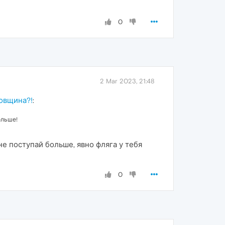
0
2 Mar 2023, 21:48
товщина?!
:
ольше!
 не поступай больше, явно фляга у тебя
0