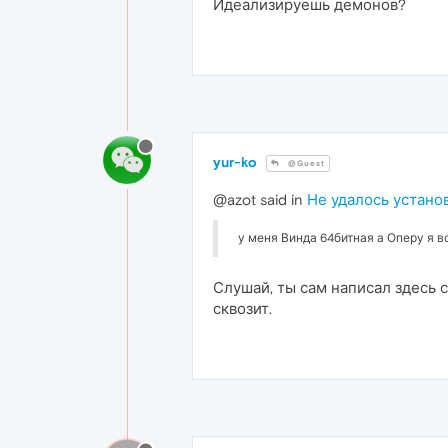
Идеализируешь демонов?
yur-ko
@Guest
@azot said in
Не удалось устано
у меня Винда 64битная а Оперу я в
Слушай, ты сам написал здесь с
сквозит.