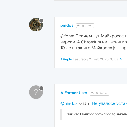
pindos
@Guest
@fonm Причем тут Майкрософт?
версии. А Chromium не гарантир
10 лет, так что Майкрософт - п
1 Reply
Last reply
27 Feb 2023, 10:53
?
A Former User
@pindos
@pindos
said in
Не удалось уста
так что Майкрософт - просто ангел