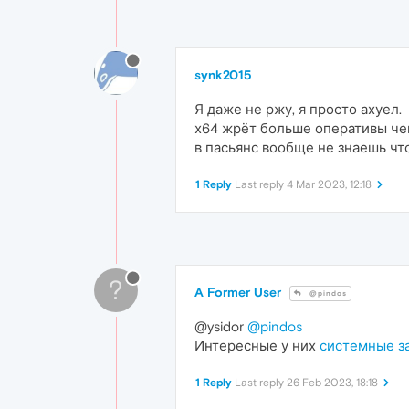
synk2015
Я даже не ржу, я просто ахуел.
х64 жрёт больше оперативы че
в пасьянс вообще не знаешь чт
1 Reply
Last reply
4 Mar 2023, 12:18
?
A Former User
@pindos
@ysidor
@pindos
Интересные у них
системные з
1 Reply
Last reply
26 Feb 2023, 18:18