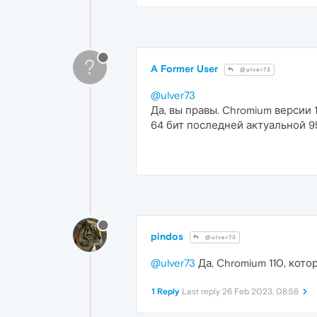
?
A Former User
@ulver73
@ulver73
Да, вы правы. Chromium версии 
64 бит последней актуальной 9
pindos
@ulver73
@ulver73
Да, Chromium 110, кото
1 Reply
Last reply
26 Feb 2023, 08:58