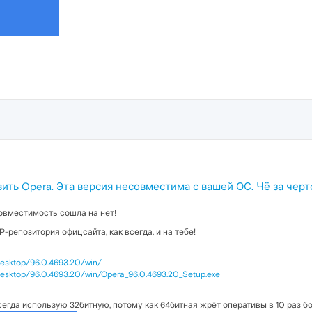
вить Opera. Эта версия несовместима с вашей ОС. Чё за чер
овместимость сошла на нет!
-репозитория офицсайта, как всегда, и на тебе!
/desktop/96.0.4693.20/win/
/desktop/96.0.4693.20/win/Opera_96.0.4693.20_Setup.exe
сегда использую 32битную, потому как 64битная жрёт оперативы в 10 раз б