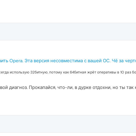
вить Opera. Эта версия несовместима с вашей ОС. Чё за чер
сегда использую 32битную, потому как 64битная жрёт оперативы в 10 раз б
вой диагноз. Прокапайся, что-ли, в дурке отдохни, но ты так