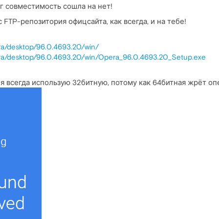
г совместимость сошла на нет!
FTP-репозитория офицсайта, как всегда, и на тебе!
era/desktop/96.0.4693.20/win/
pera/desktop/96.0.4693.20/win/Opera_96.0.4693.20_Setup.exe
 я всегда использую 32битную, потому как 64битная жрёт оп