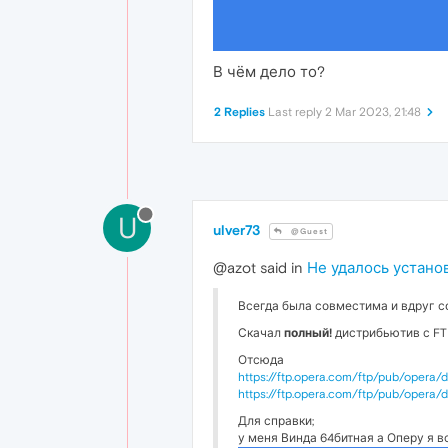
В чём дело то?
2 Replies
Last reply
2 Mar 2023, 21:48
U
ulver73
@Guest
@azot said in
Не удалось устано
Всегда была совместима и вдруг с
Скачал
полный!
дистрибьютив с FTP
Отсюда
https://ftp.opera.com/ftp/pub/opera
https://ftp.opera.com/ftp/pub/opera
Для справки;
у меня Винда 64битная а Оперу я в