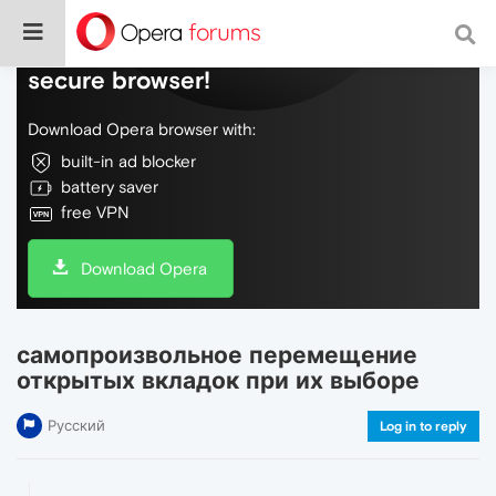
Do more on the web, with a fast and
secure browser!
Download Opera browser with:
built-in ad blocker
battery saver
free VPN
Download Opera
самопроизвольное перемещение
открытых вкладок при их выборе
Русский
Log in to reply