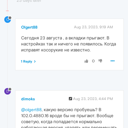
23 days later
O
Olgert88
Aug 23, 2023, 9:19 AM
Сегодня 23 августа , а вкладки прыгают. В
настройках так и ничего не появилось. Когда
исправят косорукие не известно.
0
1 Reply
D
dimoks
Aug 23, 2023, 4:44 PM
@olgert88
, какую версию пробуешь? В
102.0.4880.16 вроде бы не прыгают. Вообще
советую, когда попадается нормально
работающая версия, удалять или перемещать