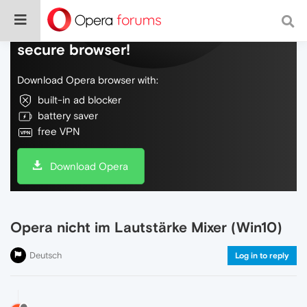
Do more on the web, with a fast and
secure browser!
Download Opera browser with:
built-in ad blocker
battery saver
free VPN
Download Opera
Opera nicht im Lautstärke Mixer (Win10)
Deutsch
Log in to reply