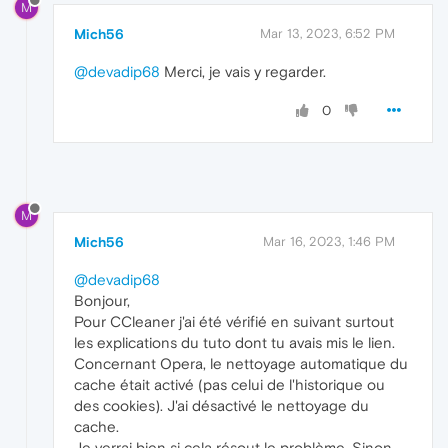
M
Mich56
Mar 13, 2023, 6:52 PM
@devadip68
Merci, je vais y regarder.
0
M
Mich56
Mar 16, 2023, 1:46 PM
@devadip68
Bonjour,
Pour CCleaner j'ai été vérifié en suivant surtout
les explications du tuto dont tu avais mis le lien.
Concernant Opera, le nettoyage automatique du
cache était activé (pas celui de l'historique ou
des cookies). J'ai désactivé le nettoyage du
cache.
Je verrai bien si cela résout le problème. Sinon