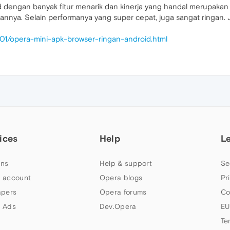
d dengan banyak fitur menarik dan kinerja yang handal merupakan 
annya. Selain performanya yang super cepat, juga sangat ringan.
/01/opera-mini-apk-browser-ringan-android.html
ices
Help
L
ns
Help & support
Se
 account
Opera blogs
Pr
apers
Opera forums
Co
 Ads
Dev.Opera
EU
Te