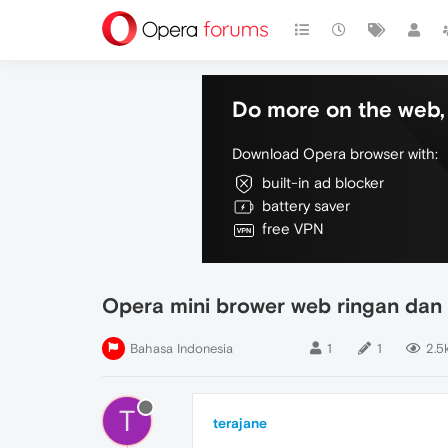
Do more on the web, 
Download Opera browser with:
built-in ad blocker
battery saver
free VPN
Opera mini brower web ringan dan
Bahasa Indonesia
1
1
2.5
T
terajane