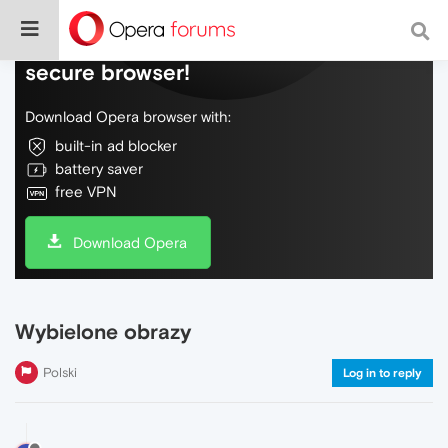
Do more on the web, with a fast and
secure browser!
Download Opera browser with:
built-in ad blocker
battery saver
free VPN
Download Opera
Wybielone obrazy
Polski
Log in to reply