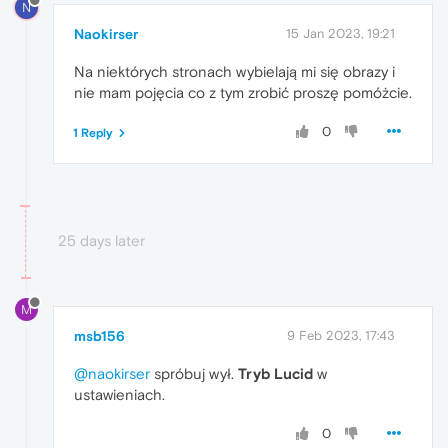
N
Naokirser
15 Jan 2023, 19:21
Na niektórych stronach wybielają mi się obrazy i
nie mam pojęcia co z tym zrobić proszę pomóżcie.
0
1 Reply
25 days later
M
msb156
9 Feb 2023, 17:43
@naokirser
spróbuj wył.
Tryb Lucid
w
ustawieniach.
0