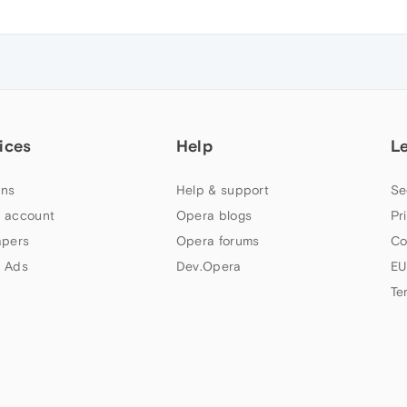
ices
Help
L
ns
Help & support
Se
 account
Opera blogs
Pr
apers
Opera forums
Co
 Ads
Dev.Opera
EU
Te