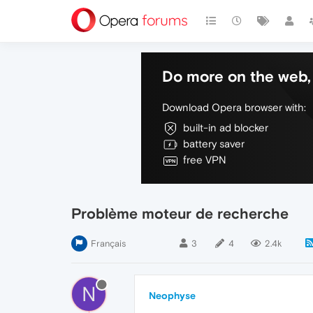
Do more on the web, 
Download Opera browser with:
built-in ad blocker
battery saver
free VPN
Problème moteur de recherche
Français
3
4
2.4k
N
Neophyse