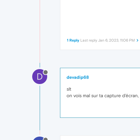
1 Reply
Last reply
Jan 6, 2023, 11:06 PM
D
devadip68
slt
on vois mal sur ta capture d'écran,