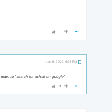
1
Jan 6, 2023, 6:31 PM
a marqué "
search for dsfsdf on google
"
0