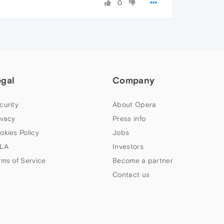
0
egal
Company
curity
About Opera
ivacy
Press info
okies Policy
Jobs
LA
Investors
rms of Service
Become a partner
Contact us