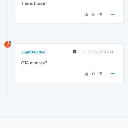
This is bussin'
0
J
JuanDavidvc
Jul 8, 2023, 5:39 AM
GTA monkey?
0