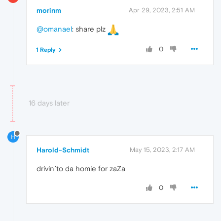
morinm
Apr 29, 2023, 2:51 AM
@omanael
: share plz
0
1 Reply
16 days later
H
Harold-Schmidt
May 15, 2023, 2:17 AM
drivin`to da homie for zaZa
0