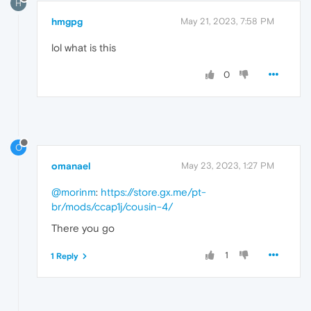
H
hmgpg
May 21, 2023, 7:58 PM
lol what is this
0
O
omanael
May 23, 2023, 1:27 PM
@morinm
:
https://store.gx.me/pt-
br/mods/ccap1j/cousin-4/
There you go
1
1 Reply