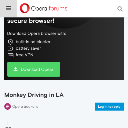
Do more on the web, with a fast and
secure browser!
Download Opera browser with:
built-in ad blocker
battery saver
free VPN
Download Opera
Monkey Driving in LA
Opera add-ons
Log in to reply