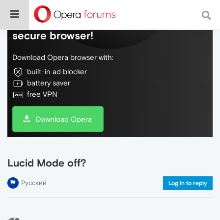
Do more on the web, with a fast and
secure browser!
Download Opera browser with:
built-in ad blocker
battery saver
free VPN
Download Opera
Lucid Mode off?
Русский
Log in to reply