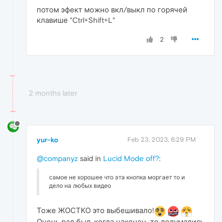
потом эфект можно вкл/выкл по горячей
клавише "Ctrl+Shift+L"
2
2 months later
yur-ko
Feb 23, 2023, 6:29 PM
@companyz
said in
Lucid Mode off?
:
самое не хорошее что эта кнопка моргает то и
дело на любых видео
Тоже ЖОСТКО это выбешивало!
Очень рад был, когда наконец-то додумались