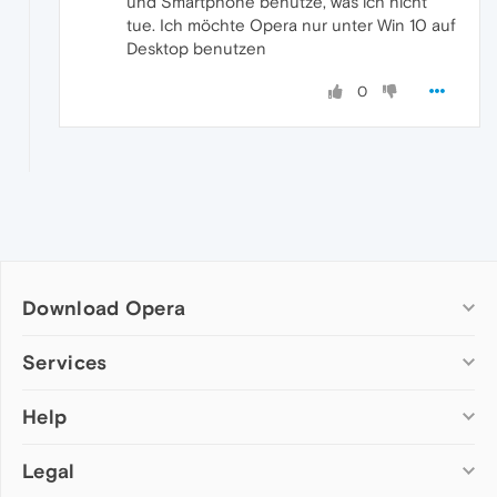
und Smartphone benutze, was ich nicht
tue. Ich möchte Opera nur unter Win 10 auf
Desktop benutzen
0
Download Opera
Computer browsers
Services
Opera for Windows
Help
Add-ons
Opera for Mac
Opera account
Opera for Linux
Legal
Wallpapers
Help & support
Opera beta version
Opera Ads
Opera blogs