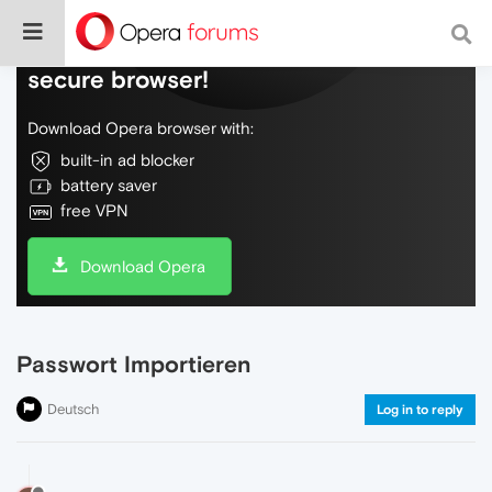
Do more on the web, with a fast and
secure browser!
Download Opera browser with:
built-in ad blocker
battery saver
free VPN
Download Opera
Passwort Importieren
Deutsch
Log in to reply